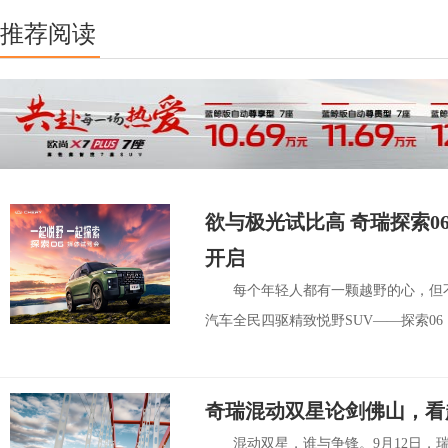
推荐阅读
欲与极光试比高 奇瑞探索
开启
每个年轻人都有一颗越野的心，但
汽车全民四驱精致悦野SUV——探索06
奇瑞混动双星论剑佛山，看
混动双星，谁与争锋。9月12日，